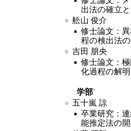
修士論文：メ
出法の確立と
舩山 俊介
修士論文：異
程の検出法の
吉田 朋央
修士論文：極
化過程の解明
学部
†
五十嵐 諒
卒業研究：連
能推定法の開