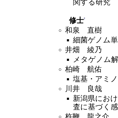
関する研究
修士
†
和泉 直樹
細菌ゲノム単
井畑 綾乃
メタゲノム解
柏崎 航佑
塩基・アミノ
川井 良哉
新潟県にお
査に基づく感
杵鞭 龍之介