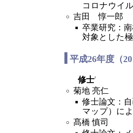
コロナウイ
吉田 惇一郎
卒業研究：南極の
対象とした極
平成26年度（2
修士
†
菊地 亮仁
修士論文：自
マップ）に
髙橋 慎司