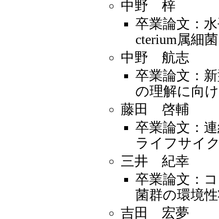
中野 梓
卒業論文：水
cterium
中野 航志
卒業論文：
の理解に向
藤田 啓輔
卒業論文：連
ライフサイ
三井 紀幸
卒業論文：コ
菌群の環境性
吉田 宏夢