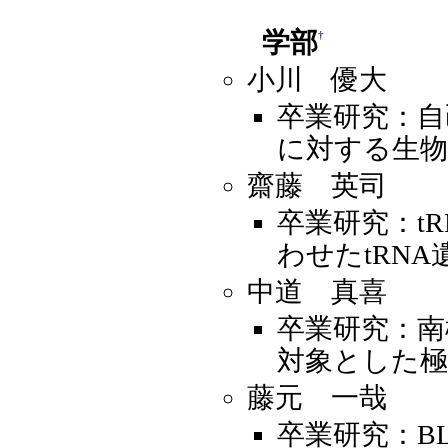
学部
†
小川 優大
卒業研究：自
に対する生物
齋藤 英司
卒業研究：tR
わせたtRN
中道 真喜
卒業研究：南極の
対象とした極
藤元 一哉
卒業研究：B