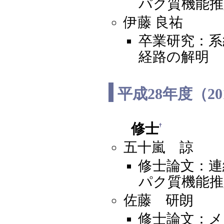
パク質機能推
伊藤 良祐
卒業研究：系
経路の解明
平成28年度（2
修士
†
五十嵐 諒
修士論文：連
パク質機能推
佐藤 研朗
修士論文：