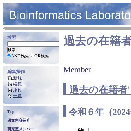
Bioinformatics Laborato
過去の在籍
検索
AND検索
OR検索
Member
編集操作
新規
編集
過去の在籍者
†
添付
一覧
令和６年（202
Top
研究内容紹介
研究室メンバー
†