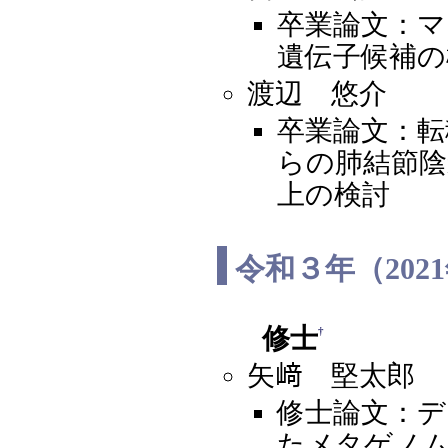
卒業論文：マ
遺伝子候補の
渡辺 悠介
卒業論文：転
らの肺結節陰
上の検討
令和３年（202
修士
†
矢﨑 堅太郎
修士論文：
たメタゲノ