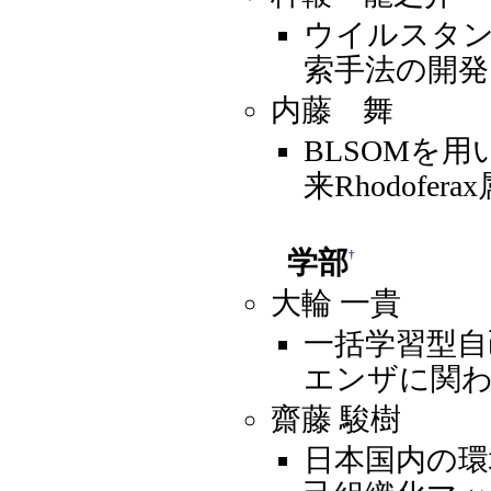
ウイルスタンパク
索手法の開発
内藤 舞
BLSOMを
来Rhodof
学部
†
大輪 一貴
一括学習型
エンザに関
齋藤 駿樹
日本国内の環