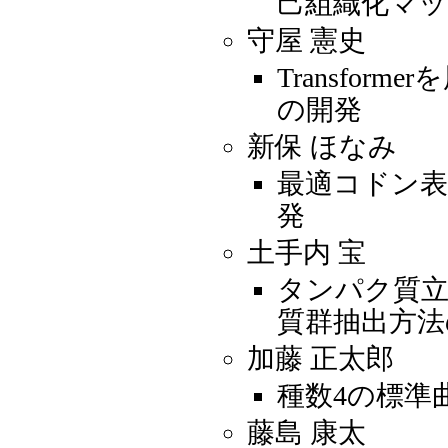
己組織化マッ
守屋 憲史
Transfo
の開発
新保 ほなみ
最適コドン
発
土手内 宝
タンパク質立
質群抽出方法
加藤 正太郎
種数4の標準
藤島 康太