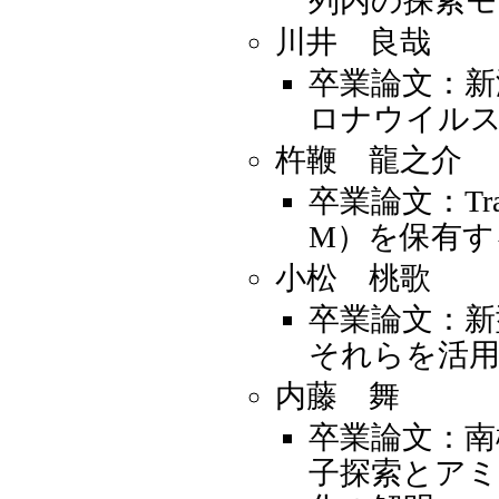
列内の探索
川井 良哉
卒業論文：新
ロナウイル
杵鞭 龍之介
卒業論文：Trans
M）を保有す
小松 桃歌
卒業論文：新
それらを活用
内藤 舞
卒業論文：南極
子探索とアミ