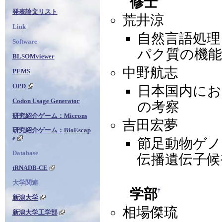
修士
発表論文リスト
荒井涼
Link
自然言語処理
Software
パク質の機
BLSOMviewer
中野航志
PEMS
OPD
日本国内におけ
Codon Usage Generator
の考察
研究紹介ゲーム：Microns
吉田宏夢
研究紹介ゲーム：BioEscap
e
節足動物ゲノ
Database
伝播遺伝子候
tRNADB-CE
大学関連
学部
†
新潟大学
相場傑琉
新潟大学工学部