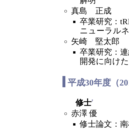
解明
真島 正成
卒業研究：t
ニューラル
矢崎 堅太郎
卒業研究：連
開発に向けた
平成30年度（2
修士
†
赤澤 優
修士論文：南