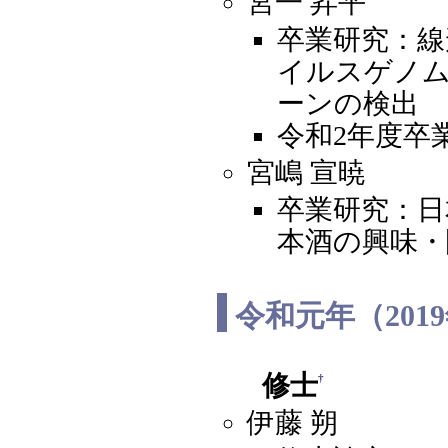
宮一 昇平
卒業研究：線
イルスゲノ
ーンの検出
令和2年度卒
宮嶋 宣暁
卒業研究：日
本酒の興味・
令和元年（201
修士
†
伊藤 朔