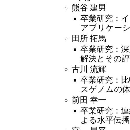
熊谷 建男
卒業研究：イ
アプリケー
田所 拓馬
卒業研究：深
解決とその評
古川 流輝
卒業研究：
スゲノムの体
前田 幸一
卒業研究：連
よる水平伝播