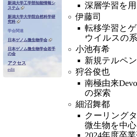
新潟大学工学部知能情報シ
深層学習を
ステム
伊藤司
新潟大学大学院自然科学研
究科
転移学習とゲ
学会関連
ウイルスの系
日本ゲノム微生物学会
小池有希
日本ゲノム微生物学会若手
の会
新規テルペン
アクセス
edit
狩谷俊也
南極由来Dev
の探索
細沼舞都
クーリング
微生物を中心
2024年度