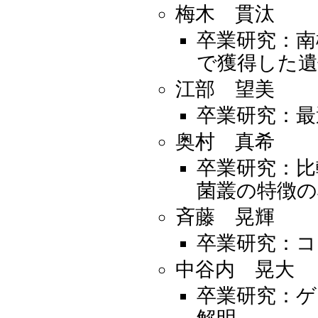
梅木 貫汰
卒業研究：南極由
で獲得した遺
江部 望美
卒業研究：最
奥村 真希
卒業研究：比
菌叢の特徴の
斉藤 晃輝
卒業研究：コ
中谷内 晃大
卒業研究：ゲ