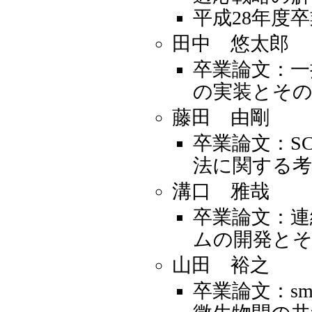
平成28年度
田中 悠太郎
卒業論文：一
の実装とその
藤田 由剛
卒業論文：S
法に関する
溝口 雅哉
卒業論文：連
ムの開発と
山田 裕之
卒業論文：sm