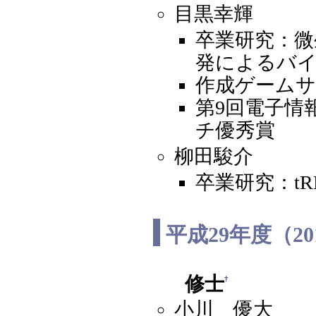
目黒幸輝
卒業研究：微
発によるバ
作成ゲーム
第9回電子情
チ優秀賞
柳田駿介
卒業研究：t
平成29年度（2
修士
†
小川 優大