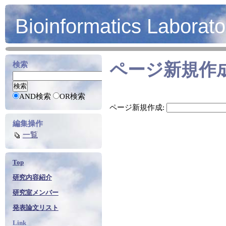
Bioinformatics Laborato
ページ新規作
検索
AND検索
OR検索
ページ新規作成:
編集操作
一覧
Top
研究内容紹介
研究室メンバー
発表論文リスト
Link