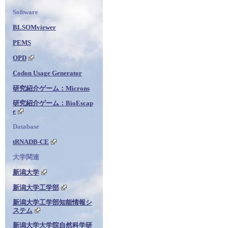
Software
BLSOMviewer
PEMS
OPD
Codon Usage Generator
研究紹介ゲーム：Microns
研究紹介ゲーム：BioEscap
e
Database
tRNADB-CE
大学関連
新潟大学
新潟大学工学部
新潟大学工学部知能情報シ
ステム
新潟大学大学院自然科学研