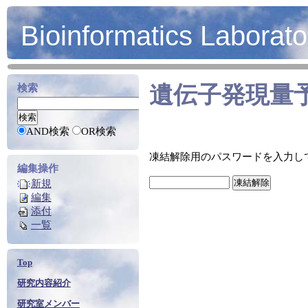
Bioinformatics Laborato
遺伝子発現量
検索
AND検索
OR検索
凍結解除用のパスワードを入力し
編集操作
新規
編集
添付
一覧
Top
研究内容紹介
研究室メンバー