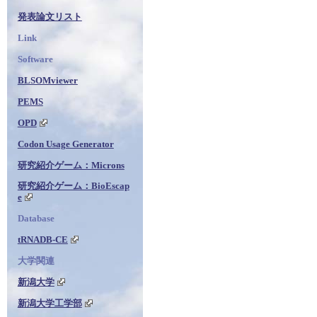
発表論文リスト
Link
Software
BLSOMviewer
PEMS
OPD
Codon Usage Generator
研究紹介ゲーム：Microns
研究紹介ゲーム：BioEscap
e
Database
tRNADB-CE
大学関連
新潟大学
新潟大学工学部