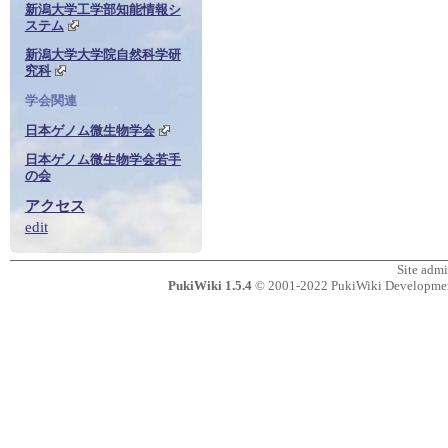
新潟大学工学部知能情報シ
ステム
新潟大学大学院自然科学研
究科
学会関連
日本ゲノム微生物学会
日本ゲノム微生物学会若手
の会
アクセス
edit
Site adm
PukiWiki 1.5.4
© 2001-2022
PukiWiki Developme